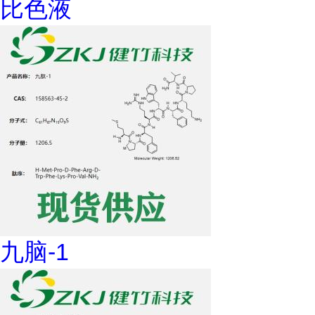
比色液
九脑-1