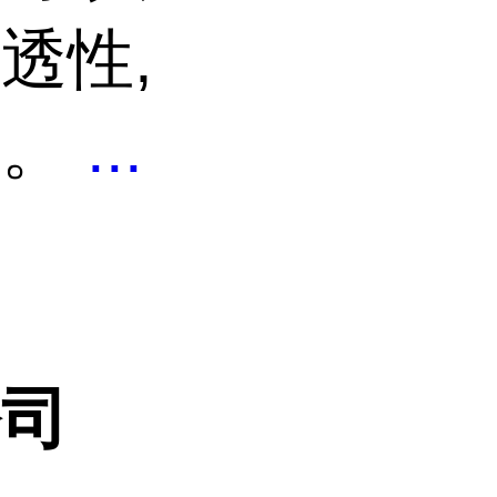
透性,
统。
...
公司