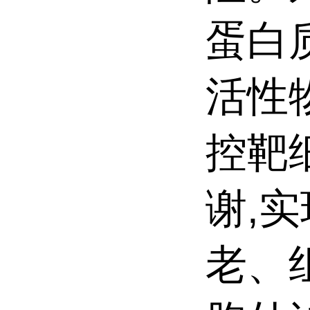
蛋白质
活性
控靶
谢,
老、