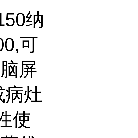
150纳
0,可
血脑屏
或病灶
性使