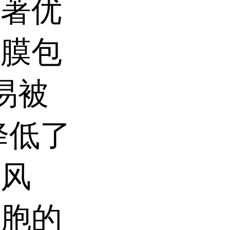
显著优
层膜包
易被
降低了
应风
细胞的