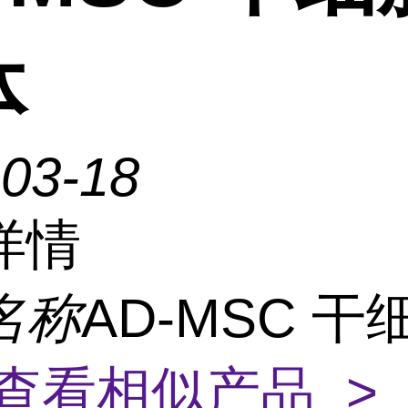
体
-03-18
详情
名称
AD-MSC 干
查看相似产品 >