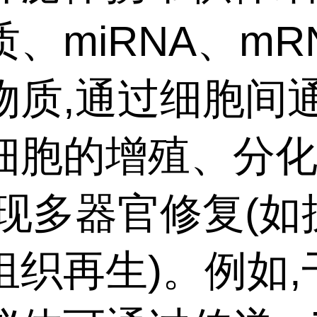
、miRNA、mR
物质,通过细胞间
细胞的增殖、分
实现多器官修复(如
组织再生)。例如,