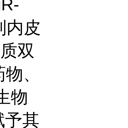
R-
抑制内皮
脂质双
药物、
生物
赋予其