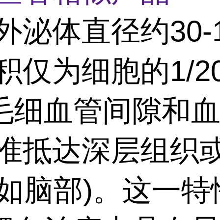
外泌体直径约30-
积仅为细胞的1/20
毛细血管间隙和
精准抵达深层组织
(如脑部)。这一特