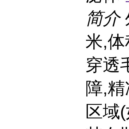
简介
米,体
穿透
障,
区域