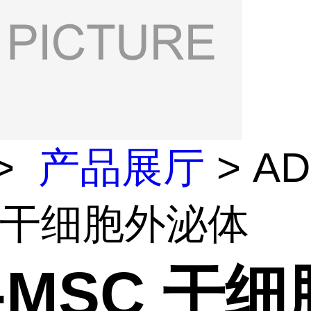
>
产品展厅
> AD
C 干细胞外泌体
-MSC 干