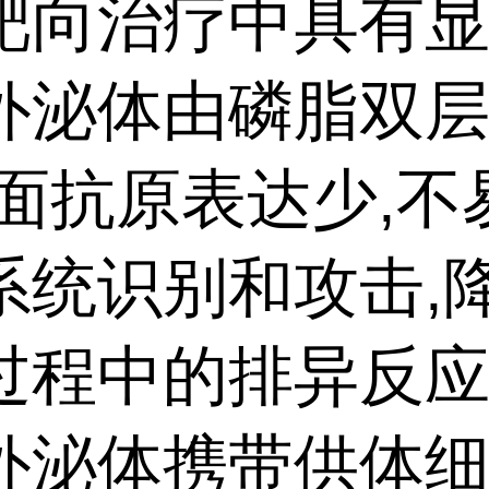
靶向治疗中具有
外泌体由磷脂双
表面抗原表达少,不
系统识别和攻击,
过程中的排异反
外泌体携带供体