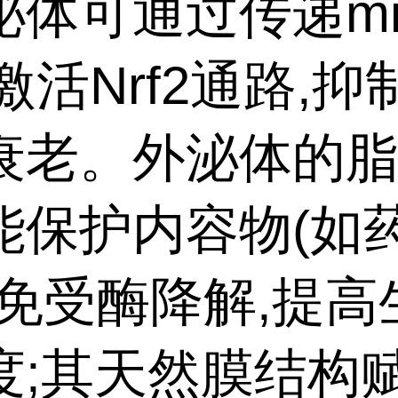
泌体可通过传递mi
a激活Nrf2通路,
衰老。外泌体的
能保护内容物(如
)免受酶降解,提高
度;其天然膜结构