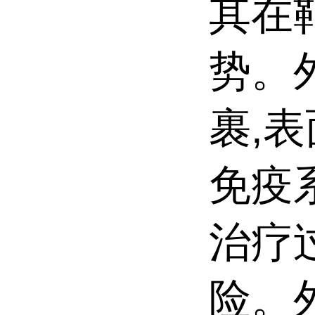
其在
势。
裹,
免疫
治疗
险。