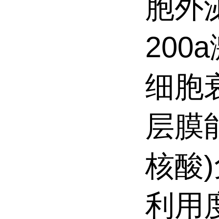
胞外
200
细胞
层膜
核酸
利用