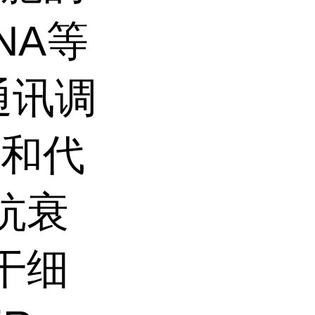
NA等
通讯调
化和代
抗衰
干细