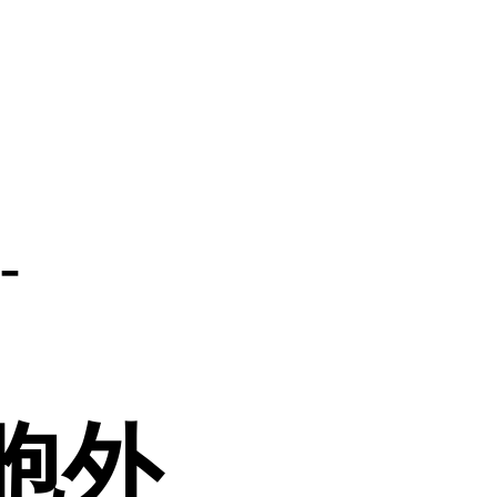
-
细胞外