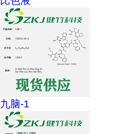
比色液
九脑-1