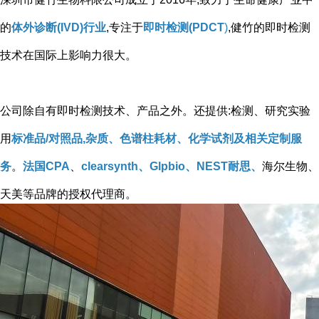
的
体外诊断(IVD)行业
,专注于
即时检测(PDCT
)
,健竹的即时检测
技术在国际上影响力很大。
公司除自有即时检测技术、产品之外。还提供:检测、研究实验
用
标准品/对照品,杂质、色谱柱耗材、化学试剂及相关定制服
务
。
法国CPA
、
clearsynth、Glpbio、NEST耐思、
海尔生物、
天美等品牌的授权代理商。