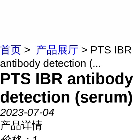
首页
>
产品展厅
> PTS IBR
antibody detection (...
PTS IBR antibody
detection (serum)
2023-07-04
产品详情
价格：
1