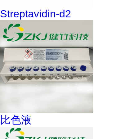
Streptavidin-d2
比色液