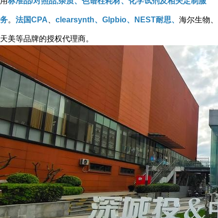
用
标准品/对照品,杂质、色谱柱耗材、化学试剂及相关定制服
务
。
法国CPA
、
clearsynth、Glpbio、NEST耐思、
海尔生物、
天美等品牌的授权代理商。