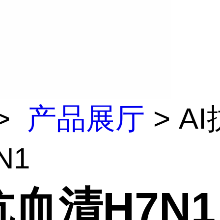
>
产品展厅
> A
N1
抗血清H7N1