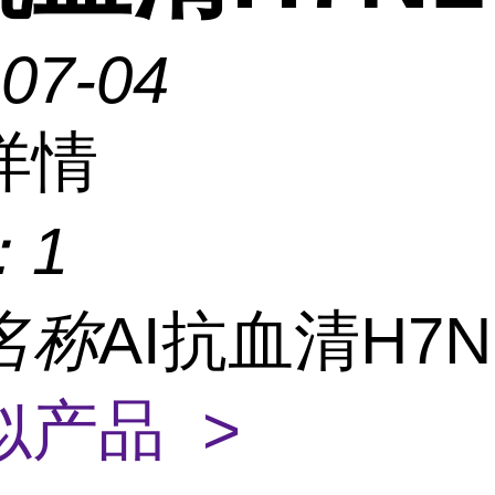
-07-04
详情
：
1
名称
AI抗血清H7
似产品 >