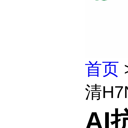
首页
清H7
AI