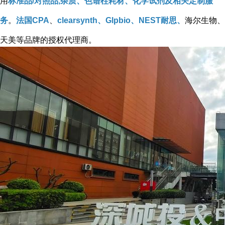
用
标准品/对照品,杂质、色谱柱耗材、化学试剂及相关定制服
务
。
法国CPA
、
clearsynth、Glpbio、NEST耐思、
海尔生物、
天美等品牌的授权代理商。