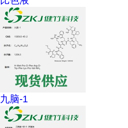
比色液
九脑-1