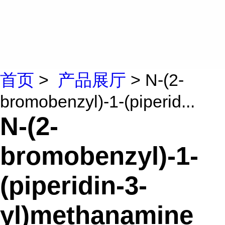
首页
>
产品展厅
> N-(2-
bromobenzyl)-1-(piperid...
N-(2-
bromobenzyl)-1-
(piperidin-3-
yl)methanamine