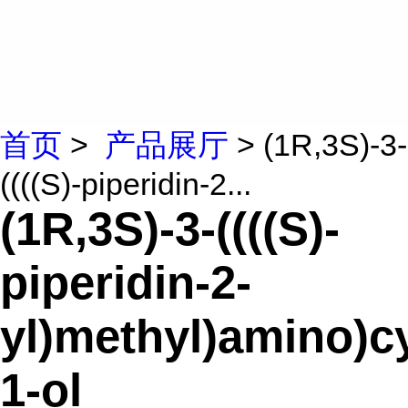
首页
>
产品展厅
> (1R,3S)-3-
((((S)-piperidin-2...
(1R,3S)-3-((((S)-
piperidin-2-
yl)methyl)amino)c
1-ol