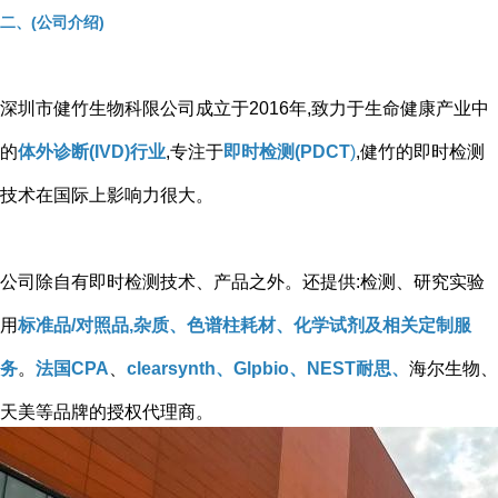
二、(公司介绍)
深圳市健竹生物科限公司成立于2016年,致力于生命健康产业中
的
体外诊断(IVD)行业
,专注于
即时检测(PDCT
)
,健竹的即时检测
技术在国际上影响力很大。
公司除自有即时检测技术、产品之外。还提供:检测、研究实验
用
标准品/对照品,杂质、色谱柱耗材、化学试剂及相关定制服
务
。
法国CPA
、
clearsynth、Glpbio、NEST耐思、
海尔生物、
天美等品牌的授权代理商。