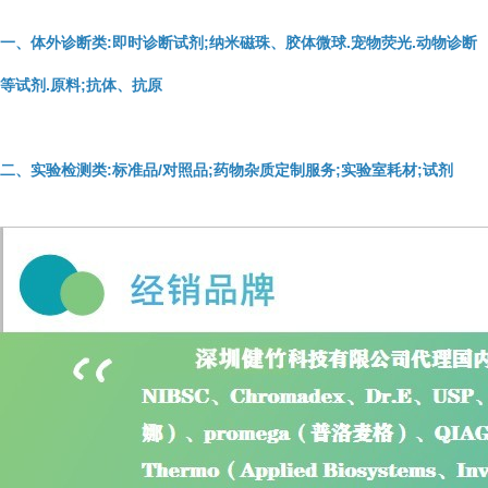
一、体外诊断类:即时诊断试剂;纳米磁珠、胶体微球.宠物荧光.动物诊断
等试剂.原料;抗体、抗原
二、实验检测类:标准品/对照品;药物杂质定制服务;实验室耗材;试剂