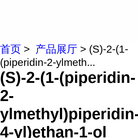
首页
>
产品展厅
> (S)-2-(1-
(piperidin-2-ylmeth...
(S)-2-(1-(piperidin-
2-
ylmethyl)piperidin
4-yl)ethan-1-ol