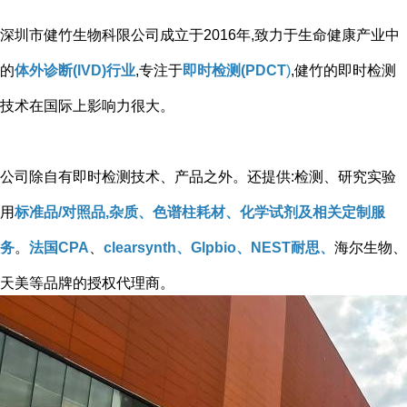
深圳市健竹生物科限公司成立于2016年,致力于生命健康产业中
的
体外诊断(IVD)行业
,专注于
即时检测(PDCT
)
,健竹的即时检测
技术在国际上影响力很大。
公司除自有即时检测技术、产品之外。还提供:检测、研究实验
用
标准品/对照品,杂质、色谱柱耗材、化学试剂及相关定制服
务
。
法国CPA
、
clearsynth、Glpbio、NEST耐思、
海尔生物、
天美等品牌的授权代理商。