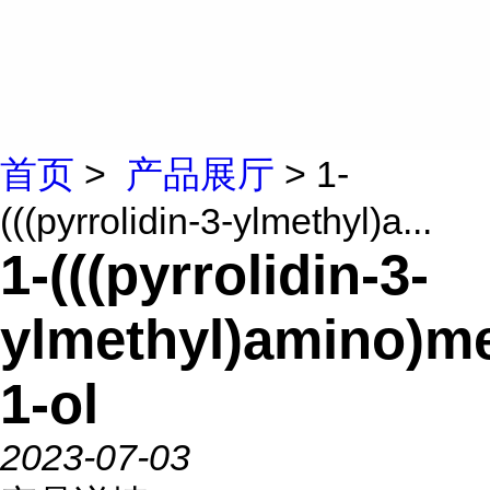
首页
>
产品展厅
> 1-
(((pyrrolidin-3-ylmethyl)a...
1-(((pyrrolidin-3-
ylmethyl)amino)me
1-ol
2023-07-03