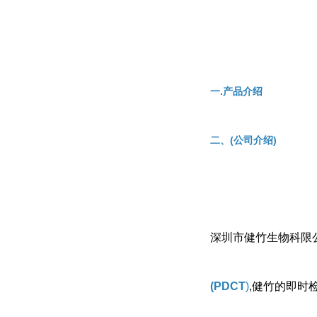
一.产品介绍
二、(公司介绍)
深圳市健竹生物科限公
(PDCT
)
,健竹的即时