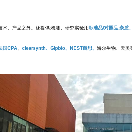
技术、产品之外。还提供:检测、研究实验用
标准品/对照品,杂
法国CPA
、
clearsynth、Glpbio、NEST耐思、
海尔生物、天美