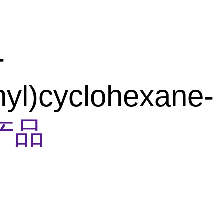
-
hyl)cyclohexane-
产品