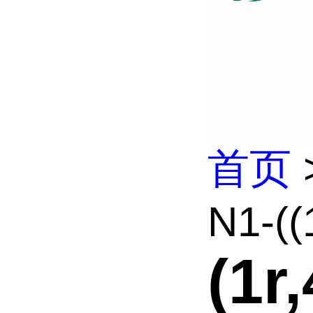
首页
N1-((
(1r,