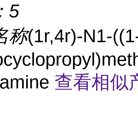
：
5
名称
(1r,4r)-N1-((1
cyclopropyl)met
iamine
查看相似