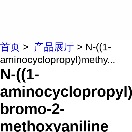
首页
>
产品展厅
> N-((1-
aminocyclopropyl)methy...
N-((1-
aminocyclopropyl)
bromo-2-
methoxyaniline