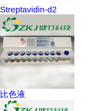
Streptavidin-d2
比色液