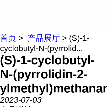
首页
>
产品展厅
> (S)-1-
cyclobutyl-N-(pyrrolid...
(S)-1-cyclobutyl-
N-(pyrrolidin-2-
ylmethyl)methana
2023-07-03