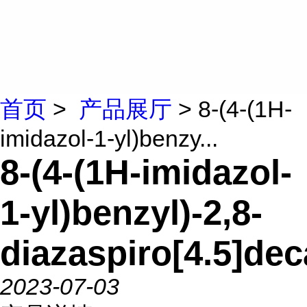
首页
>
产品展厅
> 8-(4-(1H-
imidazol-1-yl)benzy...
8-(4-(1H-imidazol-
1-yl)benzyl)-2,8-
diazaspiro[4.5]de
2023-07-03