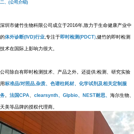
二、(公司介绍)
深圳市健竹生物科限公司成立于2016年,致力于生命健康产业中
的
体外诊断(IVD)行业
,专注于
即时检测(PDCT
)
,健竹的即时检测
技术在国际上影响力很大。
公司除自有即时检测技术、产品之外。还提供:检测、研究实验
用
标准品/对照品,杂质、色谱柱耗材、化学试剂及相关定制服
务
。
法国CPA
、
clearsynth、Glpbio、NEST耐思、
海尔生物、
天美等品牌的授权代理商。