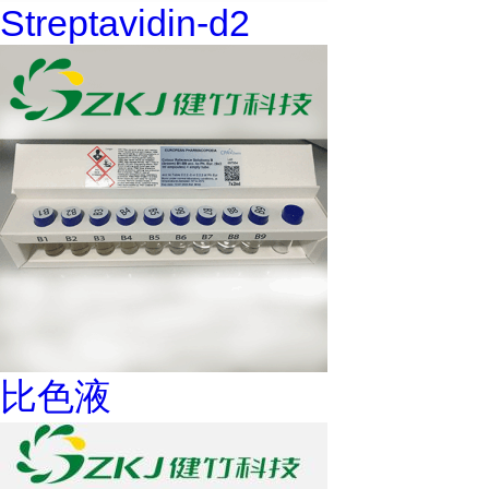
Streptavidin-d2
比色液