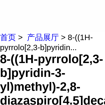
首页
>
产品展厅
> 8-((1H-
pyrrolo[2,3-b]pyridin...
8-((1H-pyrrolo[2,3-
b]pyridin-3-
yl)methyl)-2,8-
diazaspiro[4.5]de