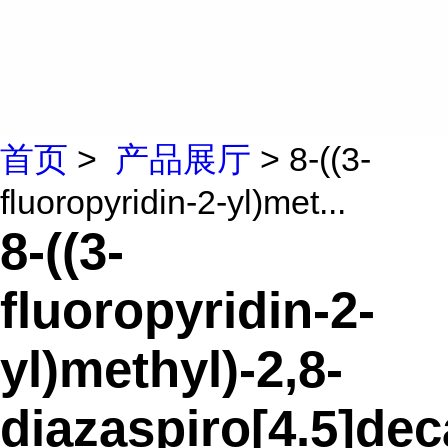
首页
>
产品展厅
> 8-((3-
fluoropyridin-2-yl)met...
8-((3-
fluoropyridin-2-
yl)methyl)-2,8-
diazaspiro[4.5]de