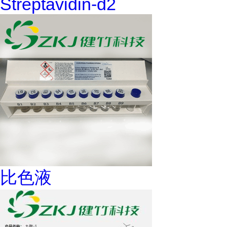
Streptavidin-d2
比色液