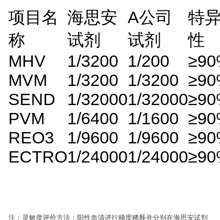
项目名
海思安
A公司
特
称
试剂
试剂
性
MHV
1/3200
1/200
≥9
MVM
1/3200
1/3200
≥9
SEND
1/32000
1/32000
≥9
PVM
1/6400
1/1600
≥9
REO3
1/9600
1/9600
≥9
ECTRO
1/24000
1/24000
≥9
注：灵敏度评价方法：阳性血清进行梯度稀释并分别在海思安试剂